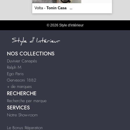
Volta -
Tonin Casa
...
© 2026 Style d'intérieur
NOS COLLECTIONS
Duvivier Canapés
Ralph M
Ego Paris
Gervasoni 1882
+ de marques
RECHERCHE
Recherche par marque
SERVICES
Notre Show-room
Le Bonus Réparation