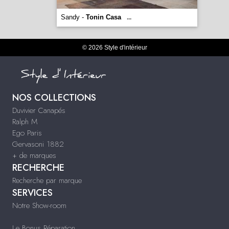
Sandy -
Tonin Casa
...
© 2026 Style d'intérieur
NOS COLLECTIONS
Duvivier Canapés
Ralph M
Ego Paris
Gervasoni 1882
+ de marques
RECHERCHE
Recherche par marque
SERVICES
Notre Show-room
Le Bonus Réparation