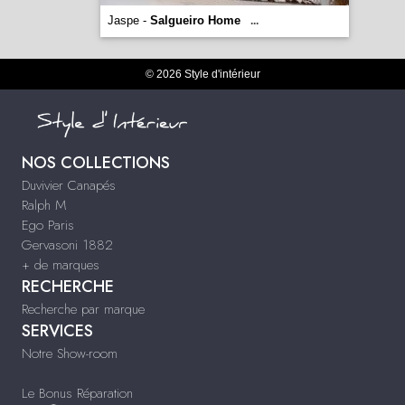
Jaspe -
Salgueiro Home
...
© 2026 Style d'intérieur
NOS COLLECTIONS
Duvivier Canapés
Ralph M
Ego Paris
Gervasoni 1882
+ de marques
RECHERCHE
Recherche par marque
SERVICES
Notre Show-room
Le Bonus Réparation