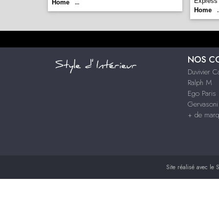
Express
Home
...
Home
.
NOS C
Duvivier 
Ralph M
Ego Paris
Gervason
+ de mar
Site réalisé avec le
S