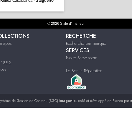
 Reflex Casablanca -
Salgueiro
..
© 2026 Style d'intérieur
OLLECTIONS
RECHERCHE
Canapés
Recherche par marque
SERVICES
Notre Show-room
i 1882
ques
Le Bonus Réparation
ystème de Gestion de Contenu (SGC)
imagenia
, créé et développé en France par