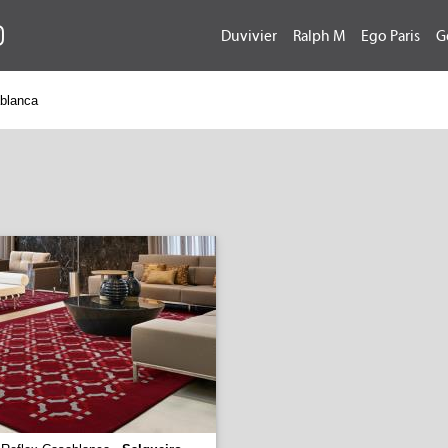
Duvivier
Ralph M
Ego Paris
G
ablanca