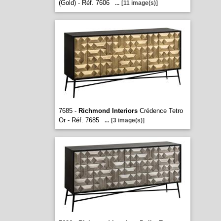
(Gold) - Réf. 7606
...
[11 image(s)]
7685 -
Richmond Interiors
Crédence Tetro
Or - Réf. 7685
...
[3 image(s)]