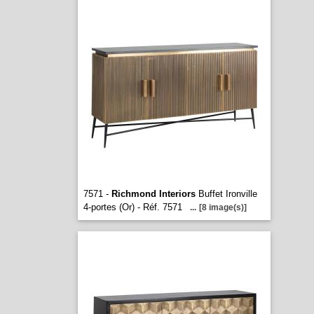
7571 -
Richmond Interiors
Buffet Ironville
4-portes (Or) - Réf. 7571
...
[8 image(s)]