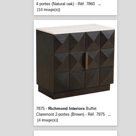
4 portes (Natural oak) - Réf. 7860
...
[10 image(s)]
7875 -
Richmond Interiors
Buffet
Claremont 2-portes (Brown) - Réf. 7875
...
[4 image(s)]