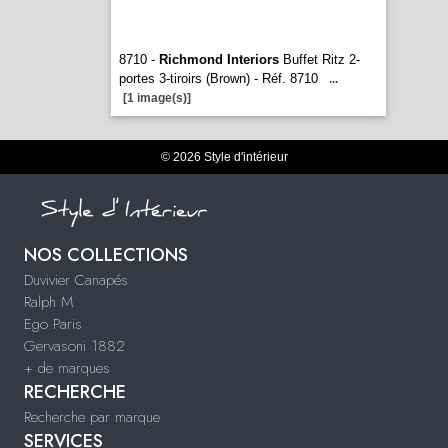
8710 -
Richmond Interiors
Buffet Ritz 2-
portes 3-tiroirs (Brown) - Réf. 8710
...
[1 image(s)]
© 2026 Style d'intérieur
NOS COLLECTIONS
Duvivier Canapés
Ralph M
Ego Paris
Gervasoni 1882
+ de marques
RECHERCHE
Recherche par marque
SERVICES