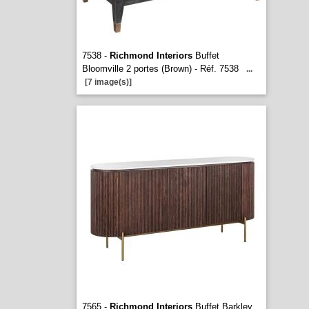
7538 -
Richmond Interiors
Buffet
Bloomville 2 portes (Brown) - Réf. 7538
...
[7 image(s)]
7565 -
Richmond Interiors
Buffet Barkley