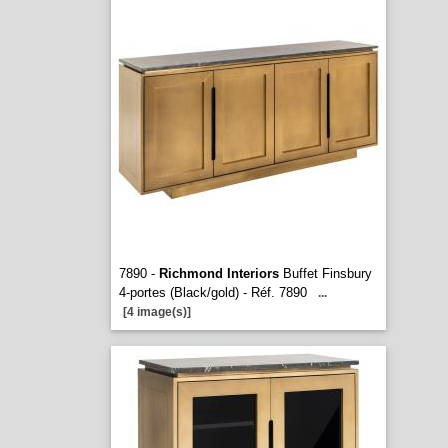
7890 -
Richmond Interiors
Buffet Finsbury
4-portes (Black/gold) - Réf. 7890
...
[4 image(s)]