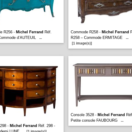
e R256 -
Michel Ferrand
Réf.
Commode R258 -
Michel Ferrand
R
Commode d’AUTEUIL
R258 – Commode ERMITAGE
...
...
[1 image(s)]
Console 3528 -
Michel Ferrand
Réf
Petite console FAUBOURG
...
 298 -
Michel Ferrand
Réf. 298 -
 demi LUNE
...
[1 image(s)]