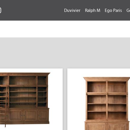
Duvivier
Ralph M
Ego Paris
G