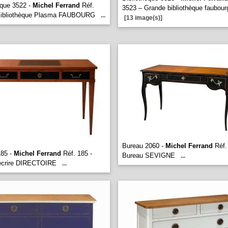
eque 3522 -
Michel Ferrand
Réf.
3523 – Grande bibliothèque faubour
Bibliothèque Plasma FAUBOURG
...
[13 image(s)]
Bureau 2060 -
Michel Ferrand
Réf.
185 -
Michel Ferrand
Réf. 185 -
Bureau SEVIGNE
...
 écrire DIRECTOIRE
...