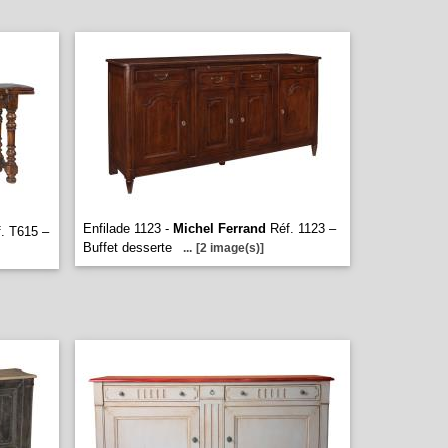
Enfilade 1123 -
Michel Ferrand
Réf. 1123 –
. T615 –
Buffet desserte
...
[2 image(s)]