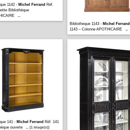
eque 1142 -
Michel Ferrand
Réf.
etite Bibliothèque
HICAIRE
...
Bibliotheque 1143 -
Michel Ferrand
1143 – Colonne APOTHICAIRE
...
eque 141 -
Michel Ferrand
Réf. 141
thèque ouverte
...
[1 image(s)]