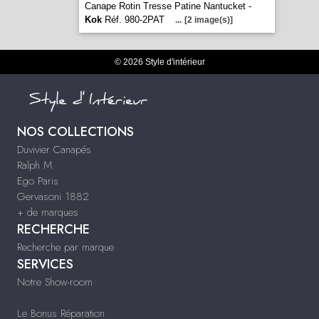
Canape Rotin Tresse Patine Nantucket -
Kok
Réf. 980-2PAT
...
[2 image(s)]
© 2026 Style d'intérieur
NOS COLLECTIONS
Duvivier Canapés
Ralph M
Ego Paris
Gervasoni 1882
+ de marques
RECHERCHE
Recherche par marque
SERVICES
Notre Show-room
Le Bonus Réparation