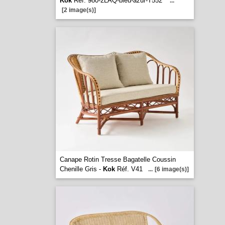
Kok
Réf. 980-2LAQ-bleu-azur-T552
...
[2 image(s)]
Canape Rotin Tresse Bagatelle Coussin
Chenille Gris -
Kok
Réf. V41
...
[6 image(s)]