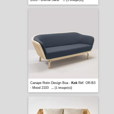
...
[5 image(s)]
Canape Rotin Design Boa -
Kok
Réf. OR-B3
- Mood 2103
...
[1 image(s)]