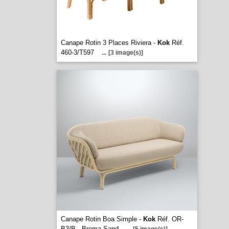
Canape Rotin 3 Places Riviera -
Kok
Réf.
460-3/T597
...
[3 image(s)]
Canape Rotin Boa Simple -
Kok
Réf. OR-
B3/B - Brema Sand