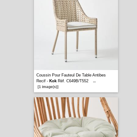
Coussin Pour Fauteul De Table Antibes
Recif -
Kok
Réf. C649B/T552
...
[1 image(s)]