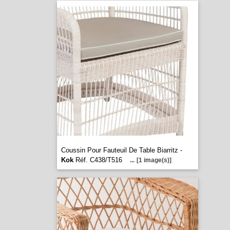
Coussin Pour Fauteuil De Table Biarritz -
Kok
Réf. C438/T516
...
[1 image(s)]