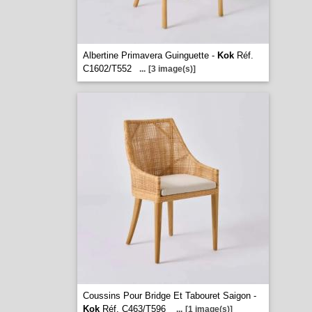
Albertine Primavera Guinguette -
Kok
Réf.
C1602/T552
...
[3 image(s)]
Coussins Pour Bridge Et Tabouret Saigon -
Kok
Réf. C463/T596
...
[1 image(s)]