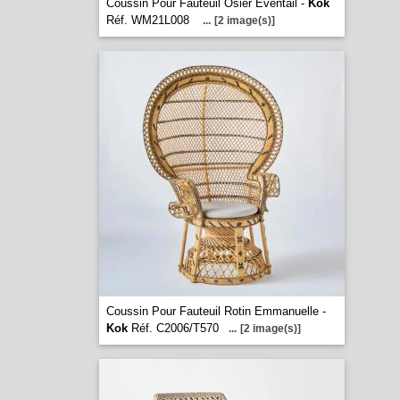
Coussin Pour Fauteuil Osier Eventail -
Kok
Réf. WM21L008
...
[2 image(s)]
Coussin Pour Fauteuil Rotin Emmanuelle -
Kok
Réf. C2006/T570
...
[2 image(s)]