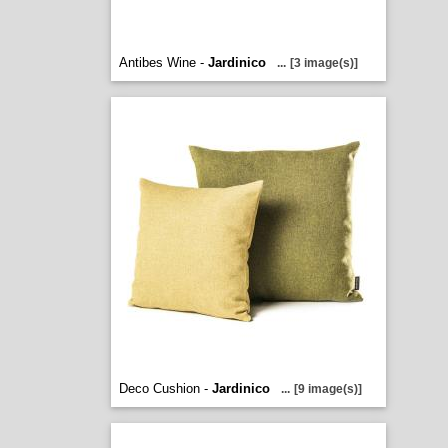
Antibes Wine -
Jardinico
...
[3 image(s)]
Deco Cushion -
Jardinico
...
[9 image(s)]