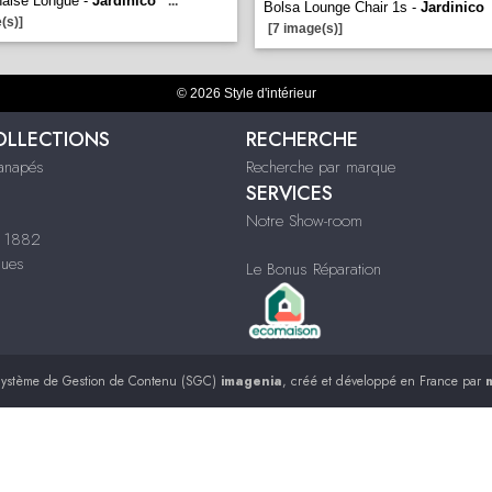
haise Longue -
Jardinico
...
Bolsa Lounge Chair 1s -
Jardinico
(s)]
[7 image(s)]
© 2026 Style d'intérieur
OLLECTIONS
RECHERCHE
Canapés
Recherche par marque
SERVICES
Notre Show-room
i 1882
ques
Le Bonus Réparation
ystème de Gestion de Contenu (SGC)
imagenia
, créé et développé en France par