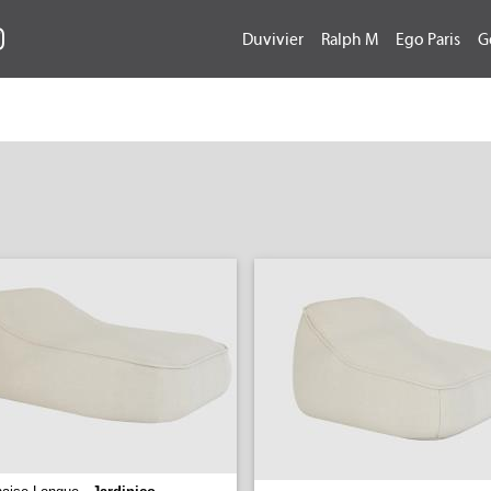
Duvivier
Ralph M
Ego Paris
G