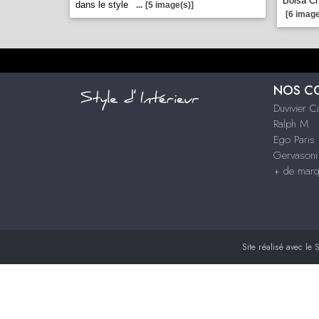
Bolsa C
dans le style
...
[5 image(s)]
[6 image
NOS C
Duvivier 
Ralph M
Ego Paris
Gervason
+ de mar
Site réalisé avec le
S