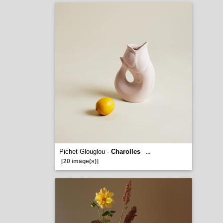
Pichet Glouglou -
Charolles
...
[20 image(s)]