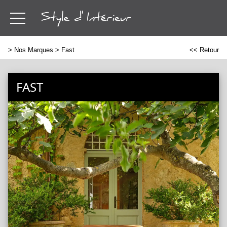
>
Nos Marques
> Fast
<< Retour
FAST